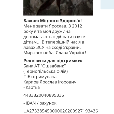
Бажаю Міцного Здоров'я!
Мене звати Ярослав. З 2012
року я та моя дружина
допомагають підібрати взуття
діткам... В теперішній час я в
лавах ЗСУ на сході України.
Мирного неба! Слава Україні !
Реквізити для підтримки:
Банк АТ "Ощадбанк"
(Тернопільська філія)
ПІБ отримувача
Карпов
Ярослав Ігорович
-
Картка
4483820040895335
-
IBAN / рахунок
UA273385450000026209927193436