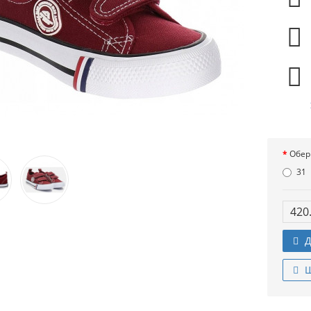
Обер
31
420
Д
Ш