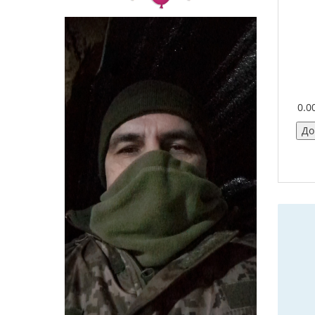
0.0
До