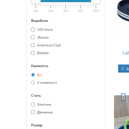
245
254
347
665
1876
Виробник
105.Store
3brooo
American Club
Саб
Befado
Наявність
Д
Всі
У наявності
Стать
Хлопчик
Дівчинка
Розмір