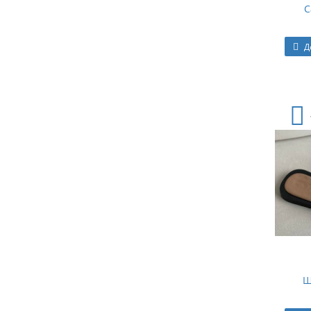
С
Д
Ш