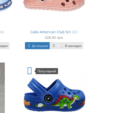
186
Сабо American Club NH 203
328.00 грн.
ладки
До кошика
В закладки
Популярний