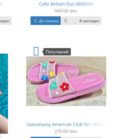
07
Сабо Befado Duo 069X008
560.00 грн.
ладки
До кошика
В закладки
Популярний
Шльопанці American Club NH 106/23
275.00 грн.
1