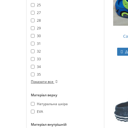
25
27
28
29
Са
30
31
32
Д
33
34
35
Показати все
Матеріал верху
Натуральна шкіра
EVA
Матеріал внутрішній