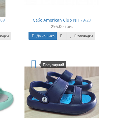
209
Сабо American Club NH 79/23
295.00 грн.
ладки
До кошика
В закладки
Популярний