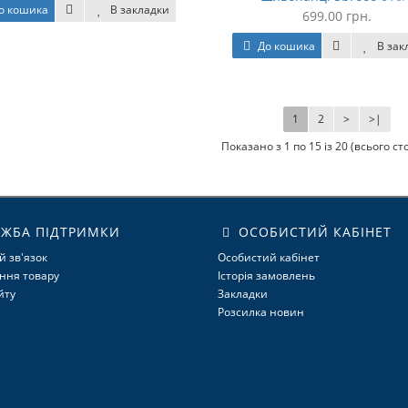
о кошика
В закладки
699.00 грн.
До кошика
В зак
1
2
>
>|
Показано з 1 по 15 із 20 (всього сто
ЖБА ПІДТРИМКИ
ОСОБИСТИЙ КАБІНЕТ
й зв'язок
Особистий кабінет
ння товару
Історія замовлень
йту
Закладки
Розсилка новин