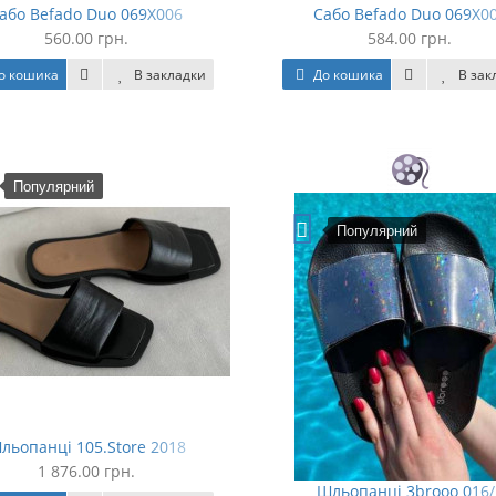
або Befado Duo 069X006
Сабо Befado Duo 069X0
560.00 грн.
584.00 грн.
о кошика
В закладки
До кошика
В зак
Популярний
Популярний
льопанці 105.Store 2018
1 876.00 грн.
Шльопанці 3brooo 016/