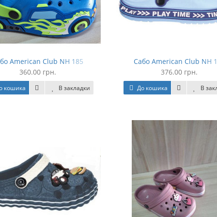
бо American Club NH 185
Сабо American Club NH 
360.00 грн.
376.00 грн.
о кошика
В закладки
До кошика
В зак