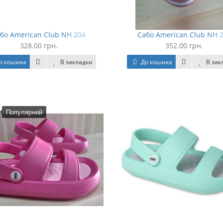
бо American Club NH 204
Сабо American Club NH 
328.00 грн.
352.00 грн.
о кошика
В закладки
До кошика
В зак
Популярний