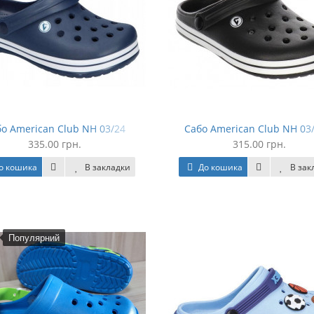
о American Club NH 03/24
Сабо American Club NH 03
335.00 грн.
315.00 грн.
о кошика
В закладки
До кошика
В зак
Популярний