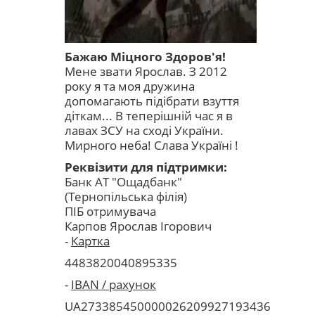
Бажаю Міцного Здоров'я!
Мене звати Ярослав. З 2012
року я та моя дружина
допомагають підібрати взуття
діткам... В теперішній час я в
лавах ЗСУ на сході України.
Мирного неба! Слава Україні !
Реквізити для підтримки:
Банк АТ "Ощадбанк"
(Тернопільська філія)
ПІБ отримувача
Карпов
Ярослав Ігорович
-
Картка
4483820040895335
-
IBAN / рахунок
UA273385450000026209927193436