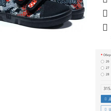
Обер
26
27
28
315
Д
Ш