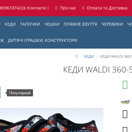
380961874226
Контакти
Про нас
Оплата та Доставка
И
КЕДИ
ТАПОЧКИ
ЧЕШКИ
ПЛЯЖНЕ ВЗУТТЯ
ЧЕРЕВИКИ
Ч
АЖ
ДИТЯЧІ ІГРАШКИ, КОНСТРУКТОРИ
КЕДИ
КЕДИ WALDI 360-
КЕДИ WALDI 360-
Популярний