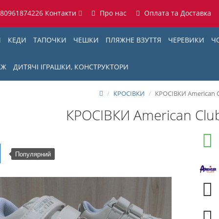
380961874226
Контакти
Про нас
Оплата та Доставка
И
КЕДИ
ТАПОЧКИ
ЧЕШКИ
ПЛЯЖНЕ ВЗУТТЯ
ЧЕРЕВИКИ
Ч
АЖ
ДИТЯЧІ ІГРАШКИ, КОНСТРУКТОРИ
КРОСІВКИ
КРОСІВКИ American C
КРОСІВКИ American Clu
Популярний