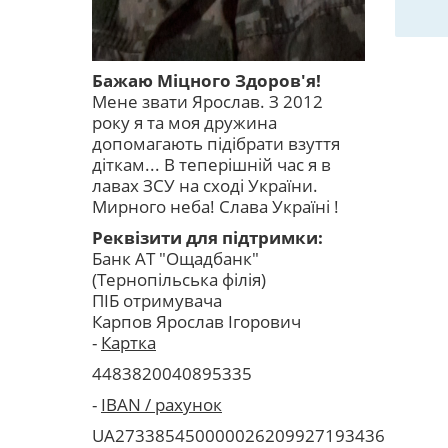
Бажаю Міцного Здоров'я!
Мене звати Ярослав. З 2012
року я та моя дружина
допомагають підібрати взуття
діткам... В теперішній час я в
лавах ЗСУ на сході України.
Мирного неба! Слава Україні !
Реквізити для підтримки:
Банк АТ "Ощадбанк"
(Тернопільська філія)
ПІБ отримувача
Карпов
Ярослав Ігорович
-
Картка
4483820040895335
-
IBAN / рахунок
UA273385450000026209927193436