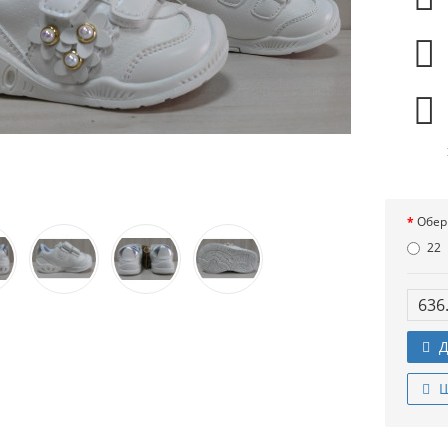
Обер
22
636
Д
Ш