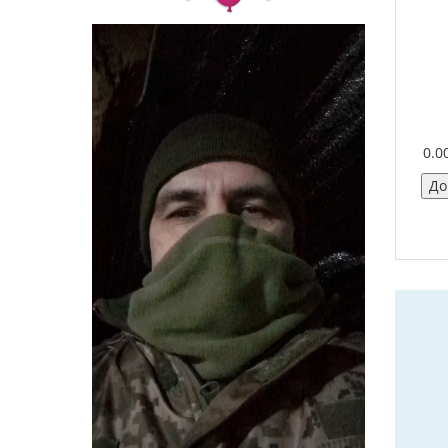
0.0
До