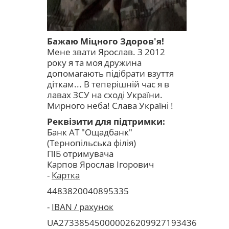
Бажаю Міцного Здоров'я!
Мене звати Ярослав. З 2012
року я та моя дружина
допомагають підібрати взуття
діткам... В теперішній час я в
лавах ЗСУ на сході України.
Мирного неба! Слава Україні !
Реквізити для підтримки:
Банк АТ "Ощадбанк"
(Тернопільська філія)
ПІБ отримувача
Карпов
Ярослав Ігорович
-
Картка
4483820040895335
-
IBAN / рахунок
UA273385450000026209927193436