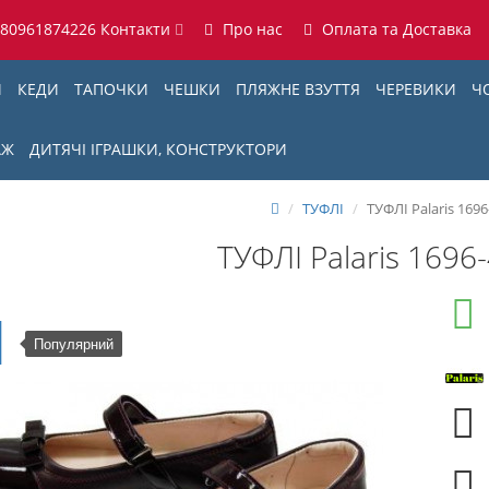
380961874226
Контакти
Про нас
Оплата та Доставка
И
КЕДИ
ТАПОЧКИ
ЧЕШКИ
ПЛЯЖНЕ ВЗУТТЯ
ЧЕРЕВИКИ
Ч
АЖ
ДИТЯЧІ ІГРАШКИ, КОНСТРУКТОРИ
ТУФЛІ
ТУФЛІ Palaris 169
ТУФЛІ Palaris 1696
Популярний