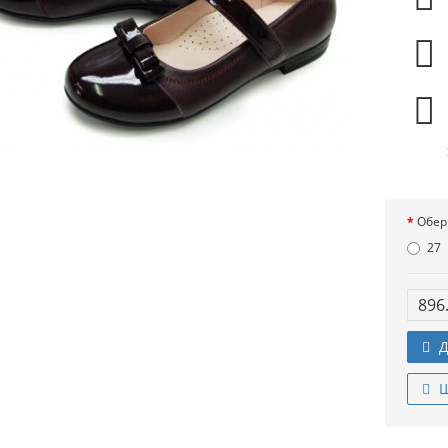
Обер
27
896
Д
Ш