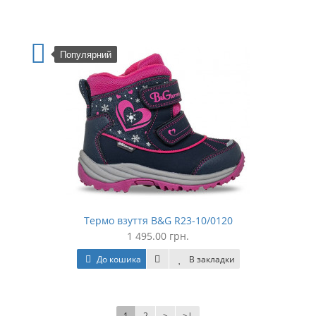
Популярний
Термо взуття B&G R23-10/0120
1 495.00 грн.
До кошика
В закладки
1
2
>
>|