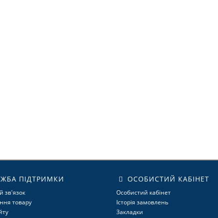
ЖБА ПІДТРИМКИ
ОСОБИСТИЙ КАБІНЕТ
й зв'язок
Особистий кабінет
ння товару
Історія замовлень
йту
Закладки