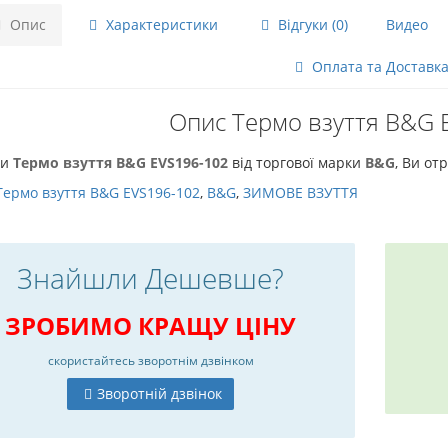
Опис
Характеристики
Відгуки (0)
Видео
Оплата та Доставк
Опис Термо взуття B&G 
чи
Термо взуття B&G EVS196-102
від торгової марки
B&G
, Ви от
Термо взуття B&G EVS196-102
,
B&G
,
ЗИМОВЕ ВЗУТТЯ
Знайшли Дешевше?
ЗРОБИМО КРАЩУ ЦІНУ
скористайтесь
зворотнім дзвінком
Зворотній дзвінок