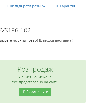
Як підібрати розмір?
Гарантія
а
EVS196-102
римуєте якісний товар!
Швидка доставка !
Розпродаж
кількість обмежена
вже представлено на сайті!
Переглянути