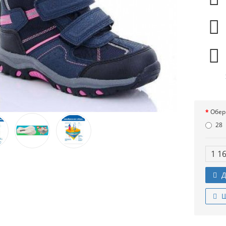
Обер
28
1 1
Д
Ш