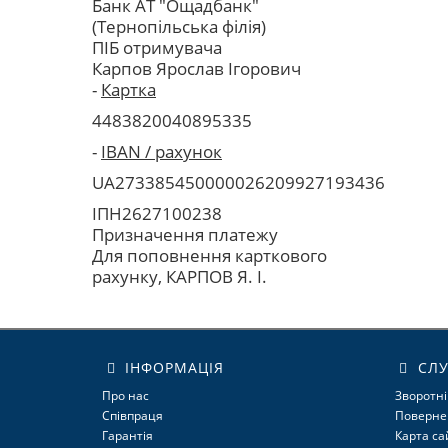
Банк АТ "Ощадбанк"
(Тернопільська філія)
ПІБ отримувача
Карпов
Ярослав Ігорович
-
Картка
4483820040895335
-
IBAN / рахунок
UA273385450000026209927193436
ІПН2627100238
Призначення платежу
Для поповнення карткового
рахунку, КАРПОВ Я. І.
ІНФОРМАЦІЯ
СЛУ
Про нас
Зворотні
Співпраця
Поверне
Гарантія
Карта са