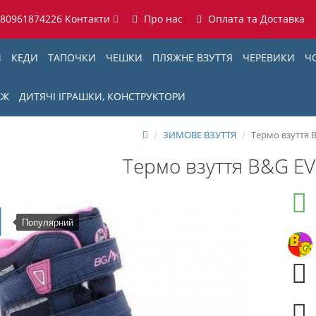
380961874226
Контакти
Про нас
Оплата та Доставка
И
КЕДИ
ТАПОЧКИ
ЧЕШКИ
ПЛЯЖНЕ ВЗУТТЯ
ЧЕРЕВИКИ
Ч
АЖ
ДИТЯЧІ ІГРАШКИ, КОНСТРУКТОРИ
ЗИМОВЕ ВЗУТТЯ
Термо взуття 
Термо взуття B&G E
Популярний